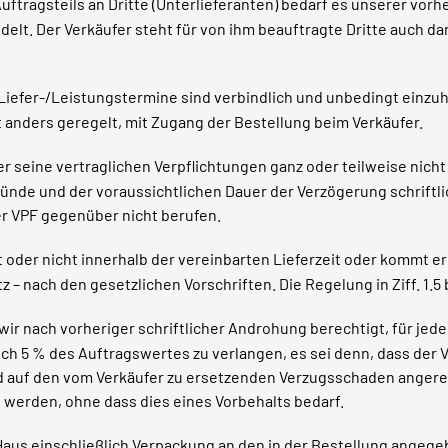
ftragsteils an Dritte (Unterlieferanten) bedarf es unserer vorh
delt. Der Verkäufer steht für von ihm beauftragte Dritte auch 
iefer-/Leistungstermine sind verbindlich und unbedingt einzuha
ht anders geregelt, mit Zugang der Bestellung beim Verkäufer.
 seine vertraglichen Verpflichtungen ganz oder teilweise nicht o
ünde und der voraussichtlichen Dauer der Verzögerung schriftlic
der VPF gegenüber nicht berufen.
t oder nicht innerhalb der vereinbarten Lieferzeit oder kommt e
– nach den gesetzlichen Vorschriften. Die Regelung in Ziff. 1.5 
d wir nach vorheriger schriftlicher Androhung berechtigt, für j
och 5 % des Auftragswertes zu verlangen, es sei denn, dass der 
rd auf den vom Verkäufer zu ersetzenden Verzugsschaden angerec
 werden, ohne dass dies eines Vorbehalts bedarf.
Haus einschließlich Verpackung an den in der Bestellung angege