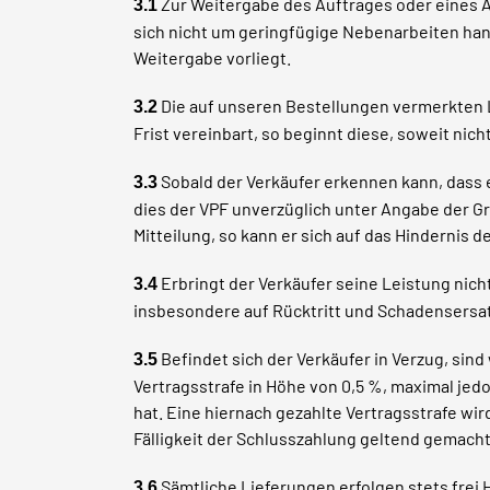
Zur Weitergabe des Auftrages oder eines Au
3.1
sich nicht um geringfügige Nebenarbeiten han
Weitergabe vorliegt.
Die auf unseren Bestellungen vermerkten L
3.2
Frist vereinbart, so beginnt diese, soweit nic
Sobald der Verkäufer erkennen kann, dass er
3.3
dies der VPF unverzüglich unter Angabe der Gr
Mitteilung, so kann er sich auf das Hindernis 
Erbringt der Verkäufer seine Leistung nich
3.4
insbesondere auf Rücktritt und Schadensersatz 
Befindet sich der Verkäufer in Verzug, sin
3.5
Vertragsstrafe in Höhe von 0,5 %, maximal jed
hat. Eine hiernach gezahlte Vertragsstrafe wi
Fälligkeit der Schlusszahlung geltend gemacht
Sämtliche Lieferungen erfolgen stets frei 
3.6