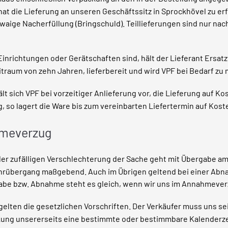
at die Lieferung an unseren Geschäftssitz in Sprockhövel zu er
twaige Nacherfüllung (Bringschuld). Teillieferungen sind nur nac
nrichtungen oder Gerätschaften sind, hält der Lieferant Ersatz
itraum von zehn Jahren, lieferbereit und wird VPF bei Bedarf zu
ält sich VPF bei vorzeitiger Anlieferung vor, die Lieferung auf 
so lagert die Ware bis zum vereinbarten Liefertermin auf Koste
hmeverzug
er zufälligen Verschlechterung der Sache geht mit Übergabe am 
fahrübergang maßgebend. Auch im Übrigen geltend bei einer Abn
be bzw. Abnahme steht es gleich, wenn wir uns im Annahmever
elten die gesetzlichen Vorschriften. Der Verkäufer muss uns se
ung unsererseits eine bestimmte oder bestimmbare Kalenderzeit 