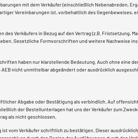
reinbarungen mit dem Verkäufer (einschließlich Nebenabreden, 
rartiger Vereinbarungen ist, vorbehaltlich des Gegenbeweises, ein
es Verkäufers in Bezug auf den Vertrag (z.B. Fristsetzung, Mahnun
geben. Gesetzliche Formvorschriften und weitere Nachweise ins
chriften haben nur klarstellende Bedeutung. Auch ohne eine der
sen AEB nicht unmittelbar abgeändert oder ausdrücklich ausgesc
ftlicher Abgabe oder Bestätigung als verbindlich. Auf offensicht
ließlich der Bestellunterlagen hat uns der Verkäufer zum Zweck
rag als nicht geschlossen.
ist vom Verkäufer schriftlich zu bestätigen. Dieser ausdrückli
gsschluss durch den Beginn der Ausführungen durch den Verkä