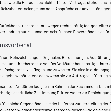
sowie die Einrede des nicht erfüllten Vertrages stehen uns in
zurückzuhalten, solange uns noch Ansprüche aus unvollständige
Zurückbehaltungsrecht nur wegen rechtskräftig festgestellter
erbindung nur mit unserem schriftlichen Einverständnis an Dri
umsvorbehalt
Plänen, Reinzeichnungen, Originalen, Berechnungen, Ausführu
ums- und Urheberrechte vor. Der Verkäufer hat derartige Unter
und fachgerecht zu pflegen und zu warten. Sie sind in ordnungs
auszugeben, spätestens dann, wenn sie zur Auftragsausführung 
nannten Art dürfen lediglich im Rahmen der Zusammenarbeit 
herige schriftliche Zustimmung Dritten weder zur Besichtigun
für solche Gegenstände, die der Lieferant zur Herstellung der 
tellkosten wir ganz oder teilweise tragen, gleichgültig ob dies