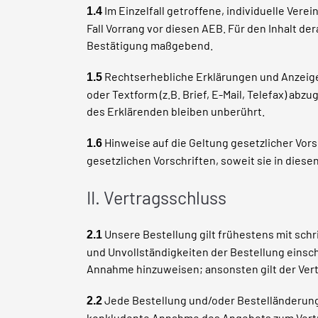
Im Einzelfall getroffene, individuelle Ve
1.4
Fall Vorrang vor diesen AEB. Für den Inhalt de
Bestätigung maßgebend.
Rechtserhebliche Erklärungen und Anzeigen d
1.5
oder Textform (z.B. Brief, E-Mail,
Telefax) abzu
des Erklärenden bleiben unberührt.
Hinweise auf die Geltung gesetzlicher Vors
1.6
gesetzlichen Vorschriften, soweit sie in die
II. Vertragsschluss
Unsere Bestellung gilt frühestens mit schri
2.1
und Unvollständigkeiten der Bestellung einsch
Annahme hinzuweisen; ansonsten gilt der Vert
Jede Bestellung und/oder Bestelländerung 
2.2
konkludente Annahme des Angebots zum Vertra