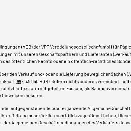
ingungen (AEB) der VPF Veredelungsgesellschaft mbH für Papier
hungen mit unseren Geschäftspartnern und Lieferanten („Verkäufe
on des öffentlichen Rechts oder ein öffentlich-rechtliches Sond
ber den Verkauf und/ oder die Lieferung beweglicher Sachen („W
einkauft (§§ 433, 650 BGB). Sofern nichts anderes vereinbart, ge
m zuletzt in Textform mitgeteilten Fassung als Rahmenvereinbaru
sie hinweisen müssten.
hende, entgegenstehende oder ergänzende Allgemeine Geschäf
 ihrer Geltung ausdrücklich schriftlich zugestimmt haben. Diese
nis der Allgemeinen Geschäftsbedingungen des Verkäufers dess