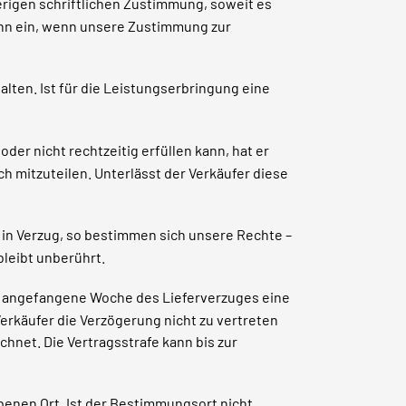
erigen schriftlichen Zustimmung, soweit es
dann ein, wenn unsere Zustimmung zur
lten. Ist für die Leistungserbringung eine
der nicht rechtzeitig erfüllen kann, hat er
h mitzuteilen. Unterlässt der Verkäufer diese
r in Verzug, so bestimmen sich unsere Rechte –
bleibt unberührt.
ede angefangene Woche des Lieferverzuges eine
Verkäufer die Verzögerung nicht zu vertreten
hnet. Die Vertragsstrafe kann bis zur
benen Ort. Ist der Bestimmungsort nicht