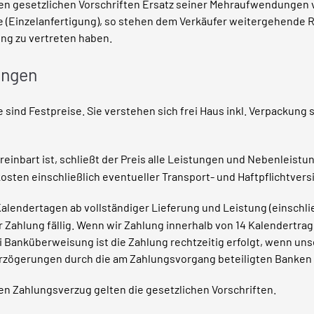
n gesetzlichen Vorschriften Ersatz seiner Mehraufwendungen ve
e (Einzelanfertigung), so stehen dem Verkäufer weitergehende R
ung zu vertreten haben.
ungen
sind Festpreise. Sie verstehen sich frei Haus inkl. Verpackung 
ereinbart ist, schließt der Preis alle Leistungen und Nebenleis
ten einschließlich eventueller Transport- und Haftpflichtversi
 Kalendertagen ab vollständiger Lieferung und Leistung (einschl
hlung fällig. Wenn wir Zahlung innerhalb von 14 Kalendertrage
 Banküberweisung ist die Zahlung rechtzeitig erfolgt, wenn un
erzögerungen durch die am Zahlungsvorgang beteiligten Banken s
den Zahlungsverzug gelten die gesetzlichen Vorschriften.