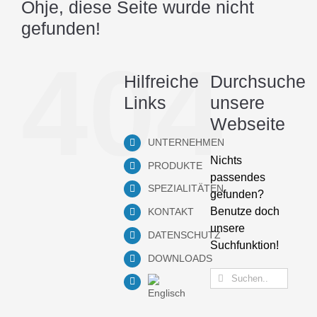
Ohje, diese Seite wurde nicht
gefunden!
404
Hilfreiche
Durchsuche
Links
unsere
Webseite
UNTERNEHMEN
Nichts
PRODUKTE
passendes
SPEZIALITÄTEN
gefunden?
Benutze doch
KONTAKT
unsere
DATENSCHUTZ
Suchfunktion!
DOWNLOADS
Suche
nach: