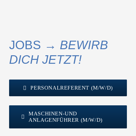
JOBS →
BEWIRB
DICH JETZT!
PERSONALREFERENT (M/W/D)
MASCHINEN-UND
ANLAGENFÜHRER (M/W/D)