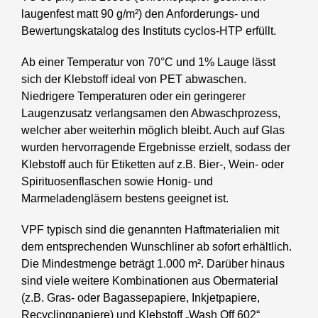
laugenfest matt 90 g/m²) den Anforderungs- und
Bewertungskatalog des Instituts cyclos-HTP erfüllt.
Ab einer Temperatur von 70°C und 1% Lauge lässt
sich der Klebstoff ideal von PET abwaschen.
Niedrigere Temperaturen oder ein geringerer
Laugenzusatz verlangsamen den Abwaschprozess,
welcher aber weiterhin möglich bleibt. Auch auf Glas
wurden hervorragende Ergebnisse erzielt, sodass der
Klebstoff auch für Etiketten auf z.B. Bier-, Wein- oder
Spirituosenflaschen sowie Honig- und
Marmeladengläsern bestens geeignet ist.
VPF typisch sind die genannten Haftmaterialien mit
dem entsprechenden Wunschliner ab sofort erhältlich.
Die Mindestmenge beträgt 1.000 m². Darüber hinaus
sind viele weitere Kombinationen aus Obermaterial
(z.B. Gras- oder Bagassepapiere, Inkjetpapiere,
Recyclingpapiere) und Klebstoff „Wash Off 602“